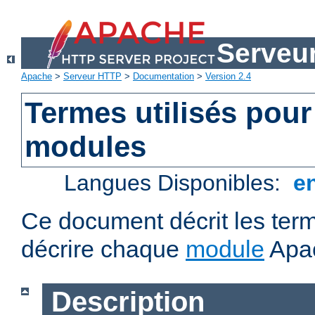
Serveu
Apache
>
Serveur HTTP
>
Documentation
>
Version 2.4
Termes utilisés pour
modules
Langues Disponibles:
e
Ce document décrit les term
décrire chaque
module
Apa
Description