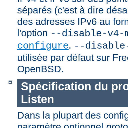
séparés (c'est à dire désac
des adresses IPv6 au forma
l'option
--disable-v4-
.
configure
--disable
utilisée par défaut sur F
OpenBSD.
Spécification du pr
Listen
Dans la plupart des confi
paramètre optionnel
proto