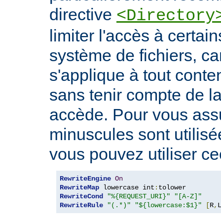
directive
<Directory
limiter l'accès à certa
système de fichiers, car
s'applique à tout conte
sans tenir compte de l
accède. Pour vous ass
minuscules sont utilis
vous pouvez utiliser cec
RewriteEngine
On
RewriteMap
 lowercase int
:
RewriteCond
"%{REQUEST_URI}"
"[A-Z]"
RewriteRule
"(.*)"
"${lowercase:$1}"
[
R
,