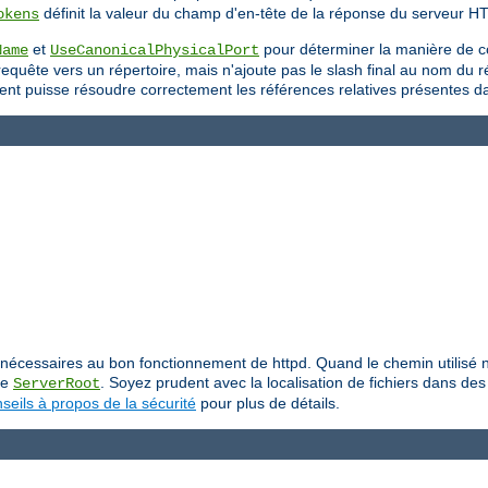
définit la valeur du champ d'en-tête de la réponse du serveur H
okens
et
pour déterminer la manière de c
Name
UseCanonicalPhysicalPort
uête vers un répertoire, mais n'ajoute pas le slash final au nom du répe
 client puisse résoudre correctement les références relatives présentes 
iers nécessaires au bon fonctionnement de httpd. Quand le chemin utilis
ive
. Soyez prudent avec la localisation de fichiers dans des 
ServerRoot
seils à propos de la sécurité
pour plus de détails.