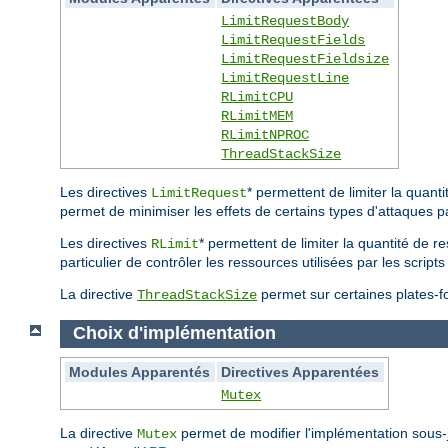
LimitRequestBody
LimitRequestFields
LimitRequestFieldsize
LimitRequestLine
RLimitCPU
RLimitMEM
RLimitNPROC
ThreadStackSize
Les directives
* permettent de limiter la quan
LimitRequest
permet de minimiser les effets de certains types d'attaques p
Les directives
* permettent de limiter la quantité de r
RLimit
particulier de contrôler les ressources utilisées par les scri
La directive
permet sur certaines plates-for
ThreadStackSize
Choix d'implémentation
Modules Apparentés
Directives Apparentées
Mutex
La directive
permet de modifier l'implémentation sous
Mutex