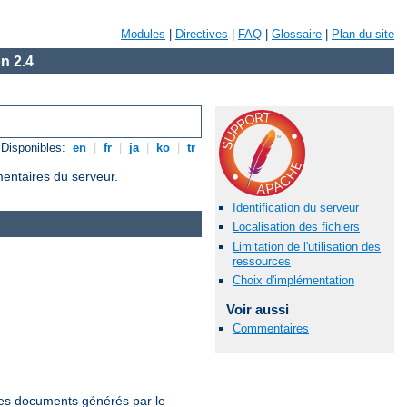
Modules
|
Directives
|
FAQ
|
Glossaire
|
Plan du site
n 2.4
Disponibles:
en
|
fr
|
ja
|
ko
|
tr
mentaires du serveur.
Identification du serveur
Localisation des fichiers
Limitation de l'utilisation des
ressources
Choix d'implémentation
Voir aussi
Commentaires
 les documents générés par le