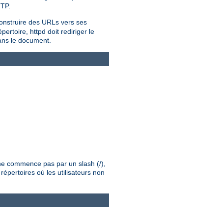
TTP.
onstruire des URLs vers ses
rtoire, httpd doit rediriger le
dans le document.
é ne commence pas par un slash (/),
répertoires où les utilisateurs non