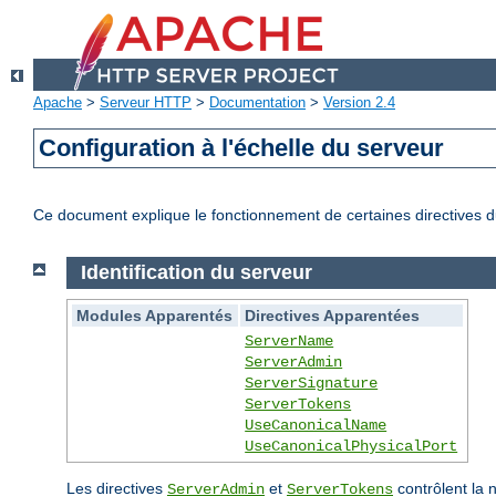
Apache
>
Serveur HTTP
>
Documentation
>
Version 2.4
Configuration à l'échelle du serveur
Ce document explique le fonctionnement de certaines directives du
Identification du serveur
Modules Apparentés
Directives Apparentées
ServerName
ServerAdmin
ServerSignature
ServerTokens
UseCanonicalName
UseCanonicalPhysicalPort
Les directives
et
contrôlent la 
ServerAdmin
ServerTokens