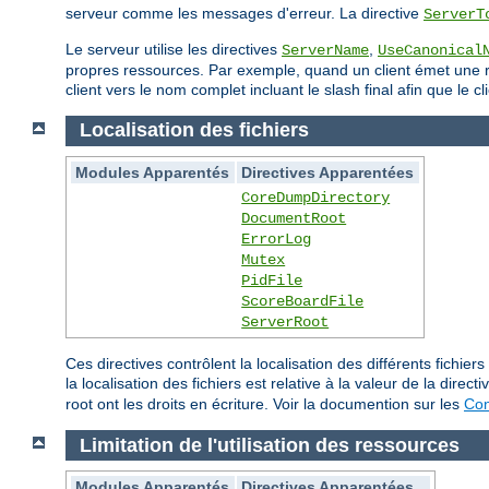
serveur comme les messages d'erreur. La directive
ServerT
Le serveur utilise les directives
,
ServerName
UseCanonical
propres ressources. Par exemple, quand un client émet une req
client vers le nom complet incluant le slash final afin que le
Localisation des fichiers
Modules Apparentés
Directives Apparentées
CoreDumpDirectory
DocumentRoot
ErrorLog
Mutex
PidFile
ScoreBoardFile
ServerRoot
Ces directives contrôlent la localisation des différents fich
la localisation des fichiers est relative à la valeur de la direct
root ont les droits en écriture. Voir la documention sur les
Con
Limitation de l'utilisation des ressources
Modules Apparentés
Directives Apparentées