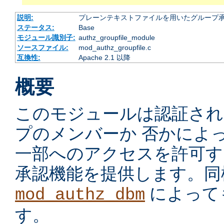
説明:
プレーンテキストファイルを用いたグループ
ステータス:
Base
モジュール識別子:
authz_groupfile_module
ソースファイル:
mod_authz_groupfile.c
互換性:
Apache 2.1 以降
概要
このモジュールは認証され
プのメンバーか 否かによ
一部へのアクセスを許可す
承認機能を提供します。同
によって
mod_authz_dbm
す。