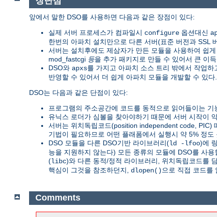
장단점
앞에서 말한 DSO를 사용하면 다음과 같은 장점이 있다:
실제 서버 프로세스가 컴파일시
옵션대신
configure
a
한번의 아파치 설치만으로 다른 서버(표준 버전과 SSL 버전,
서버는 설치후에도 제삼자가 만든 모듈을 사용하여 쉽게 확장
mod_fastcgi
등
을 추가 패키지로 만들 수 있어서 큰 이득
DSO와
를 가지고 아파치 소스 트리 밖에서 작업
apxs
반영할 수 있어서 더 쉽게 아파치 모듈을 개발할 수 있다.
DSO는 다음과 같은 단점이 있다:
프로그램의 주소공간에 코드를 동적으로 읽어들이는 기능
유닉스 로더가 심볼을 찾아야하기 때문에 서버 시작이 약 
서버는 위치독립코드(position independent code, PI
기법이 필요하므로 어떤 플래폼에서 실행시 약 5% 정도 
DSO 모듈을 다른 DSO기반 라이브러리(
)에 
ld -lfoo
능을 지원하지 않는다) 모든 종류의 모듈에 DSO를 사용
(
)와 다른 동적/정적 라이브러리, 위치독립코드를 
libc
핵심이 그것을 참조하던지,
으로 직접 코드를 
dlopen()
Comments