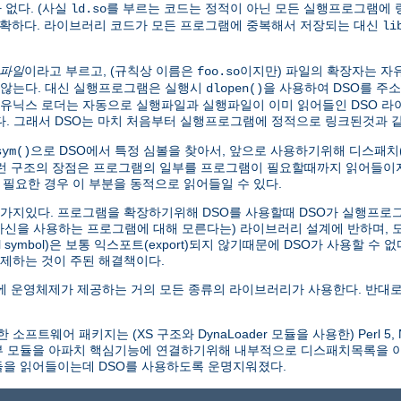
없다. (사실
를 부르는 코드는 정적이 아닌 모든 실행프로그램에
ld.so
명확하다. 라이브러리 코드가 모든 프로그램에 중복해서 저장되는 대신
li
 파일
이라고 부르고, (규칙상 이름은
이지만) 파일의 확장자는 자
foo.so
않는다. 대신 실행프로그램은 실행시
을 사용하여 DSO를 주
dlopen()
본 유닉스 로더는 자동으로 실행파일과 실행파일이 이미 읽어들인 DSO 
찾는다. 그래서 DSO는 마치 처음부터 실행프로그램에 정적으로 링크된것과
으로 DSO에서 특정 심볼을 찾아서, 앞으로 사용하기위해 디스패치(di
sym()
이런 구조의 장점은 프로그램의 일부를 프로그램이 필요할때까지 읽어들이지
 필요한 경우 이 부분을 동적으로 읽어들일 수 있다.
한가지있다. 프로그램을 확장하기위해 DSO를 사용할때 DSO가 실행프로그램
 자신을 사용하는 프로그램에 대해 모른다는) 라이브러리 설계에 반하며,
symbol)은 보통 익스포트(export)되지 않기때문에 DSO가 사용할 수 
제하는 것이 주된 해결책이다.
 운영체제가 제공하는 거의 모든 종류의 라이브러리가 사용한다. 반대로
웨어 패키지는 (XS 구조와 DynaLoader 모듈을 사용한) Perl 5, Net
외부 모듈을 아파치 핵심기능에 연결하기위해 내부적으로 디스패치목록을
모듈을 읽어들이는데 DSO를 사용하도록 운명지워졌다.