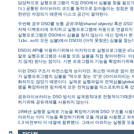
담당하므로 실행프로그램이 직접 DSO에서 심볼을 찾을 필요가 
다.) 공통된 라이브러리 코드를 동적으로 읽어들이는 장점은 
한번만 저장되기 때문에 디스크 공간이 절약된다.
두번째 경우 DSO를 보통
공유객체(shared objects)
혹은
DSO
자체 디렉토리에 위치하고 실행프로그램에 자동으로 연결되지 
실행프로그램은 DSO에서 심볼을 찾지 않는다. 대신 앞에서 
의 모든 심볼)에서 DSO의 (아직 못찾은) 심볼을 
libc.so
DSO의 API를 이용하기위해서 마지막으로 실행프로그램은
dl
말로 실행프로그램은 사용할 모든 실볼을 직접 찾아야한다. 
지 않게) 된다는 점이다. 기본 프로그램의 기능을 확장하기위해
이런 DSO 구조가 자연스럽게 보이지만, 최소한 어려운 점이 
가 실행프로그램의 심볼을 "역으로 찾는 것"은 (라이브러리는
화되지도 않았기 때문이다. 실제로 실행파일의 전역심볼(global 
램을 확장하려면 링커에게 모든 전역심볼을 익스포트하도록 강
공유라이브러리는 DSO 방식의 설계원칙대로 전형적이기때문에
하기위해 공유객체를 사용하지 않는다.
1998년 실행중 실제로 기능을 확장하기위해 DSO 구조를 사용한 소프트
아파치는 이미 기능을 확장하기위해 모듈 개념을 사용했고 
1.3 버전부터 이 대열에 합류했다. 그래서 아파치는 실행중 