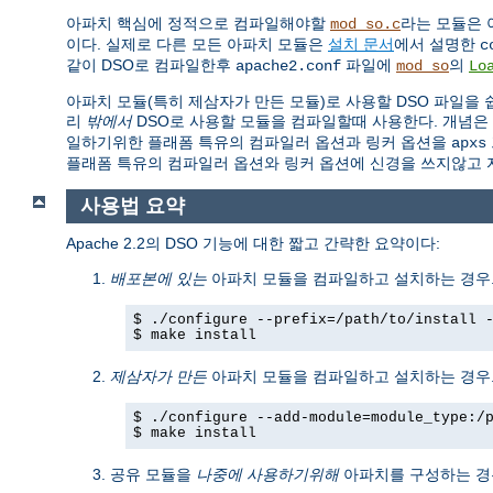
아파치 핵심에 정적으로 컴파일해야할
라는 모듈은 
mod_so.c
이다. 실제로 다른 모든 아파치 모듈은
설치 문서
에서 설명한
c
같이 DSO로 컴파일한후
파일에
의
apache2.conf
mod_so
Lo
아파치 모듈(특히 제삼자가 만든 모듈)로 사용할 DSO 파일을
리
밖에서
DSO로 사용할 모듈을 컴파일할때 사용한다. 개념은
일하기위한 플래폼 특유의 컴파일러 옵션과 링커 옵션을
apxs
플래폼 특유의 컴파일러 옵션와 링커 옵션에 신경을 쓰지않고 
사용법 요약
Apache 2.2의 DSO 기능에 대한 짧고 간략한 요약이다:
배포본에 있는
아파치 모듈을 컴파일하고 설치하는 경우.
$ ./configure --prefix=/path/to/install 
$ make install
제삼자가 만든
아파치 모듈을 컴파일하고 설치하는 경우.
$ ./configure --add-module=module_type:/
$ make install
공유 모듈을
나중에 사용하기위해
아파치를 구성하는 경