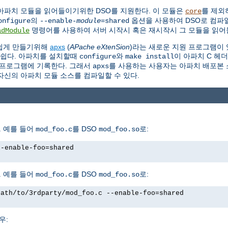
아파치 모듈을 읽어들이기위한 DSO를 지원한다. 이 모듈은
를 제외
core
의
옵션을 사용하여 DSO로 컴파일
onfigure
--enable-
module
=shared
명령어를 사용하여 서버 시작시 혹은 재시작시 그 모듈을 읽어들
adModule
 쉽게 만들기위해
apxs
(
APache eXtenSion
)라는 새로운 지원 프로그램이 
 쉽다. 아파치를 설치할때
와
이 아파치 C 헤
configure
make install
프로그램에 기록한다. 그래서
를 사용하는 사용자는 아파치 배포본 소
apxs
자신의 아파치 모듈 소스를 컴파일할 수 있다.
 예를 들어
를 DSO
로:
mod_foo.c
mod_foo.so
--enable-foo=shared
 예를 들어
를 DSO
로:
mod_foo.c
mod_foo.so
path/to/3rdparty/mod_foo.c --enable-foo=shared
우: