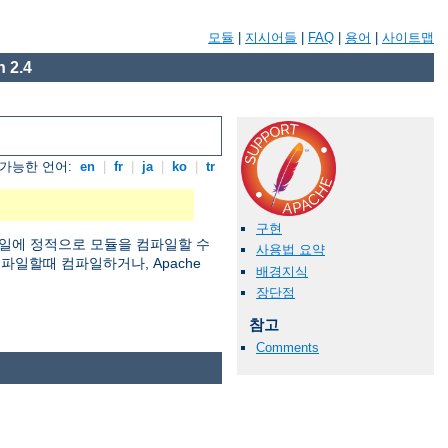
모듈
|
지시어들
|
FAQ
|
용어
|
사이트맵
 2.4
가능한 언어:
en
|
fr
|
ja
|
ko
|
tr
구현
일에 정적으로 모듈을 컴파일할 수
사용법 요약
 컴파일할때 컴파일하거나, Apache
배경지식
장단점
참고
Comments