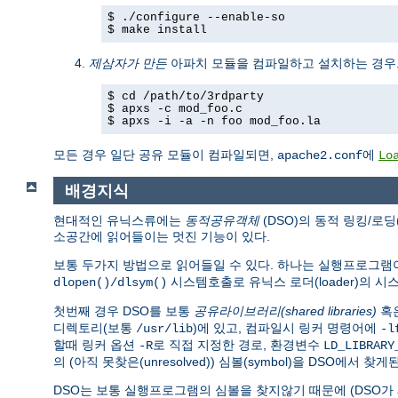
$ ./configure --enable-so
$ make install
제삼자가 만든
아파치 모듈을 컴파일하고 설치하는 경우
$ cd /path/to/3rdparty
$ apxs -c mod_foo.c
$ apxs -i -a -n foo mod_foo.la
모든 경우 일단 공유 모듈이 컴파일되면,
에
apache2.conf
Lo
배경지식
현대적인 유닉스류에는
동적공유객체
(DSO)의 동적 링킹/로딩
소공간에 읽어들이는 멋진 기능이 있다.
보통 두가지 방법으로 읽어들일 수 있다. 하나는 실행프로그
시스템호출로 유닉스 로더(loader)의 
dlopen()/dlsym()
첫번째 경우 DSO를 보통
공유라이브러리(shared libraries)
혹
디렉토리(보통
)에 있고, 컴파일시 링커 명령어에
/usr/lib
-l
할때 링커 옵션
로 직접 지정한 경로, 환경변수
-R
LD_LIBRARY
의 (아직 못찾은(unresolved)) 심볼(symbol)을 DSO에서 찾게
DSO는 보통 실행프로그램의 심볼을 찾지않기 때문에 (DSO