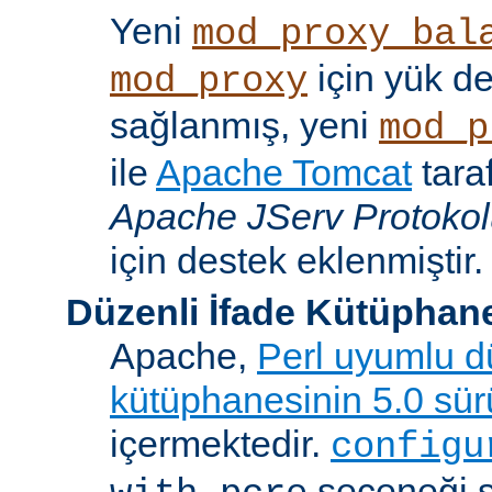
Yeni
mod_proxy_bal
için yük d
mod_proxy
sağlanmış, yeni
mod_p
ile
Apache Tomcat
tara
Apache JServ Protoko
için destek eklenmiştir.
Düzenli İfade Kütüphan
Apache,
Perl uyumlu dü
kütüphanesinin 5.0 sü
içermektedir.
configu
seçeneği 