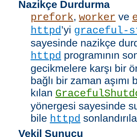
Nazikçe Durdurma
,
ve
prefork
worker
’yi
httpd
graceful-s
sayesinde nazikçe durd
programının son
httpd
gecikmelere karşı bir ö
bağlı bir zaman aşımı
kılan
GracefulShutd
yönergesi sayesinde s
bile
sonlandırıla
httpd
Vekil Sunucu