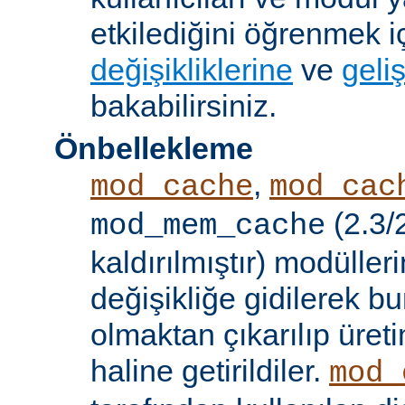
etkilediğini öğrenmek i
değişikliklerine
ve
geliş
bakabilirsiniz.
Önbellekleme
,
mod_cache
mod_cac
(2.3/
mod_mem_cache
kaldırılmıştır) modülle
değişikliğe gidilerek b
olmaktan çıkarılıp üret
haline getirildiler.
mod_