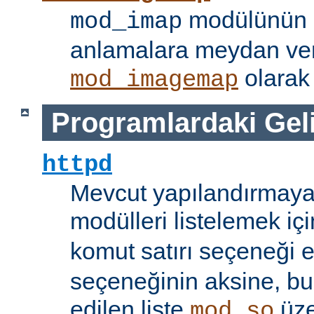
modülünün i
mod_imap
anlamalara meydan ve
olarak 
mod_imagemap
Programlardaki Gel
httpd
Mevcut yapılandırmaya
modülleri listelemek iç
komut satırı seçeneği 
seçeneğinin aksine, bu
edilen liste
üze
mod_so