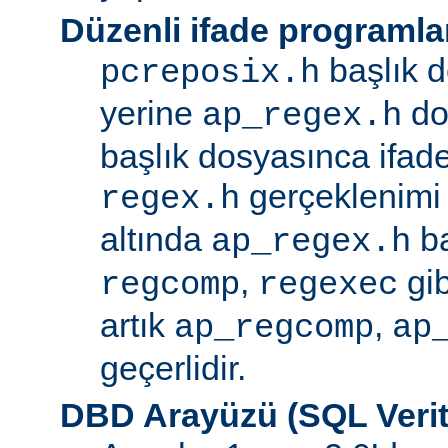
Düzenli ifade programla
başlık d
pcreposix.h
yerine
dos
ap_regex.h
başlık dosyasınca ifa
gerçeklenimi
regex.h
altında
ba
ap_regex.h
,
gib
regcomp
regexec
artık
,
ap_regcomp
ap
geçerlidir.
DBD Arayüzü (SQL Verit