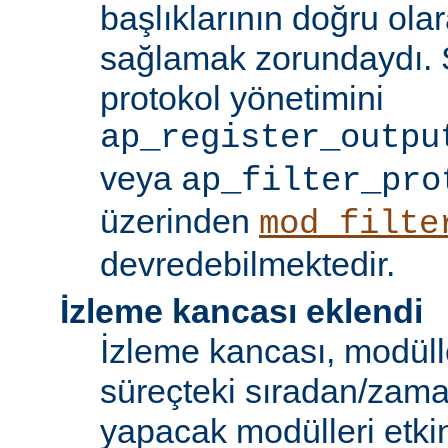
başlıklarının doğru olar
sağlamak zorundaydı. S
protokol yönetimini
ap_register_outpu
veya
ap_filter_pro
üzerinden
mod_filte
devredebilmektedir.
İzleme kancası eklendi
İzleme kancası, modüll
süreçteki sıradan/zama
yapacak modülleri etkinl