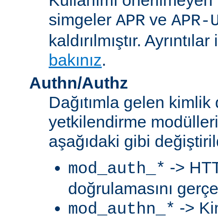
simgeler
ve
APR
APR-
kaldırılmıştır. Ayrıntılar 
bakınız
.
Authn/Authz
Dağıtımla gelen kimlik
yetkilendirme modülleri
aşağıdaki gibi değiştiril
-> HTT
mod_auth_*
doğrulamasını gerçek
-> Ki
mod_authn_*