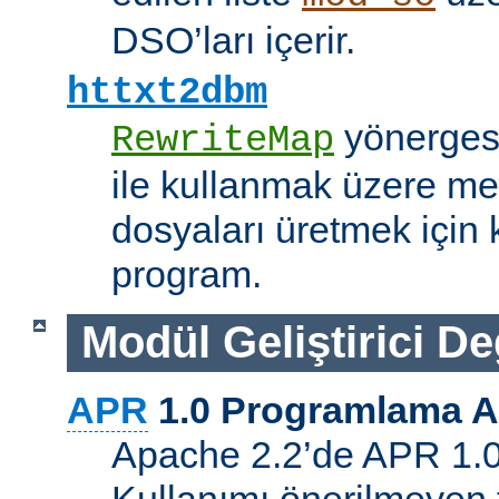
DSO’ları içerir.
httxt2dbm
yönerge
RewriteMap
ile kullanmak üzere me
dosyaları üretmek için k
program.
Modül Geliştirici Değ
APR
1.0 Programlama A
Apache 2.2’de APR 1.0 A
Kullanımı önerilmeyen 