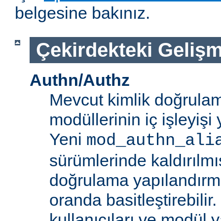
belgesine bakınız.
Çekirdekteki Gelişm
Authn/Authz
Mevcut kimlik doğrulam
modüllerinin iç işleyiş
Yeni
mod_authn_ali
sürümlerinde kaldırılmışt
doğrulama yapılandırm
oranda basitleştirebilir.
kullanıcıları ve modül y