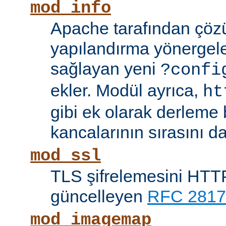
mod_info
Apache tarafından çöz
yapılandırma yönergele
sağlayan yeni
?confi
ekler. Modül ayrıca,
ht
gibi ek olarak derleme b
kancalarının sırasını da
mod_ssl
TLS şifrelemesini HTTP
güncelleyen
RFC 2817
mod_imagemap