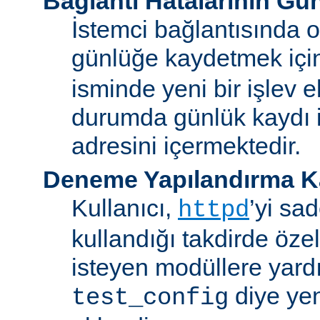
Bağlantı Hatalarının Gü
İstemci bağlantısında o
günlüğe kaydetmek iç
isminde yeni bir işlev e
durumda günlük kaydı i
adresini içermektedir.
Deneme Yapılandırma K
Kullanıcı,
’yi sa
httpd
kullandığı takdirde özel
isteyen modüllere yard
diye yen
test_config