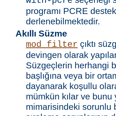
with-pcre
programı PCRE destekl
derlenebilmektedir.
Akıllı Süzme
çıktı süzg
mod_filter
devingen olarak yapılan
Süzgeçlerin herhangi bi
başlığına veya bir ort
dayanarak koşullu olara
mümkün kılar ve bunu 
mimarisindeki sorunlu b