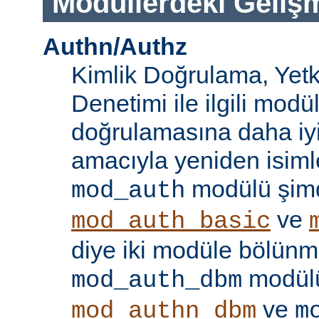
Modüllerdeki Geliş
Authn/Authz
Kimlik Doğrulama, Yetk
Denetimi ile ilgili modül
doğrulamasına daha iy
amacıyla yeniden isimle
modülü şim
mod_auth
ve
mod_auth_basic
diye iki modüle bölünmü
modülü
mod_auth_dbm
ve
mod_authn_dbm
m