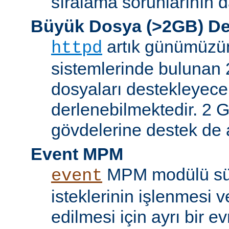
sıralama sorunlarının d
Büyük Dosya (>2GB) De
artık günümüzün 
httpd
sistemlerinde bulunan 
dosyaları destekleyece
derlenebilmektedir. 2 GB
gövdelerine destek de a
Event MPM
MPM modülü sür
event
isteklerinin işlenmesi v
edilmesi için ayrı bir ev