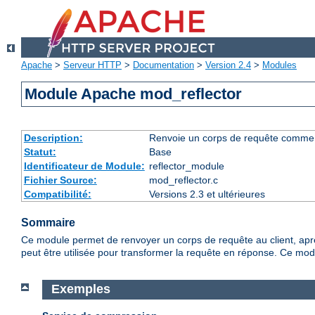
Apache
>
Serveur HTTP
>
Documentation
>
Version 2.4
>
Modules
Module Apache mod_reflector
Description:
Renvoie un corps de requête comme rép
Statut:
Base
Identificateur de Module:
reflector_module
Fichier Source:
mod_reflector.c
Compatibilité:
Versions 2.3 et ultérieures
Sommaire
Ce module permet de renvoyer un corps de requête au client, après l
peut être utilisée pour transformer la requête en réponse. Ce modul
Exemples