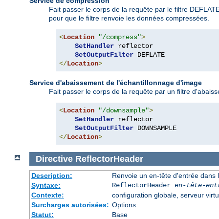
Service de compression
Fait passer le corps de la requête par le filtre DEFLA
pour que le filtre renvoie les données compressées.
<
Location
"/compress"
>
SetHandler
 reflector

SetOutputFilter
</
Location
>
Service d'abaissement de l'échantillonnage d'image
Fait passer le corps de la requête par un filtre d'abaiss
<
Location
"/downsample"
>
SetHandler
 reflector

SetOutputFilter
</
Location
>
Directive
ReflectorHeader
Description:
Renvoie un en-tête d'entrée dans l
Syntaxe:
ReflectorHeader
en-tête-ent
Contexte:
configuration globale, serveur virtu
Surcharges autorisées:
Options
Statut:
Base