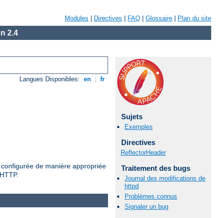
Modules
|
Directives
|
FAQ
|
Glossaire
|
Plan du site
n 2.4
Langues Disponibles:
en
|
fr
Sujets
Exemples
Directives
ReflectorHeader
es configurée de manière appropriée
Traitement des bugs
e HTTP.
Journal des modifications de
httpd
Problèmes connus
Signaler un bug