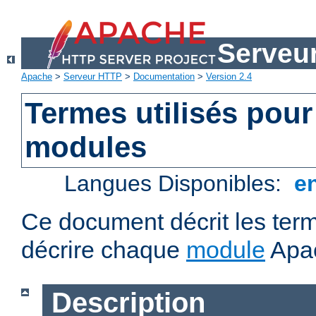
Serveu
Apache
>
Serveur HTTP
>
Documentation
>
Version 2.4
Termes utilisés pour
modules
Langues Disponibles:
e
Ce document décrit les term
décrire chaque
module
Apa
Description