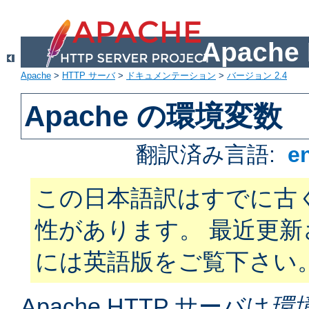
Apach
Apache
>
HTTP サーバ
>
ドキュメンテーション
>
バージョン 2.4
Apache の環境変数
翻訳済み言語:
e
この日本語訳はすでに古
性があります。 最近更
には英語版をご覧下さい
Apache HTTP サーバは
環