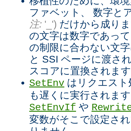
移植性のために、環境
ファベット、 数字と
注:
'_')
だけから成りま
の文字は数字であって
の制限に合わない文字は
と SSI ページに渡
スコアに置換されます
はリクエスト
SetEnv
も遅くに実行されます
や
SetEnvIf
Rewrit
変数がそこで設定され
りません。