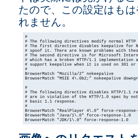
たので、この設定はもは
れません。
#

# The following directives modify normal HTTP 
# The first directive disables keepalive for N
# spoof it. There are known problems with thes
# The second directive is for Microsoft Intern
# which has a broken HTTP/1.1 implementation a
# support keepalive when it is used on 301 or 
#

BrowserMatch "Mozilla/2" nokeepalive

BrowserMatch "MSIE 4\.0b2;" nokeepalive downgr
#

# The following directive disables HTTP/1.1 re
# are in violation of the HTTP/1.0 spec by not
# basic 1.1 response.

#

BrowserMatch "RealPlayer 4\.0" force-response-
BrowserMatch "Java/1\.0" force-response-1.0

BrowserMatch "JDK/1\.0" force-response-1.0