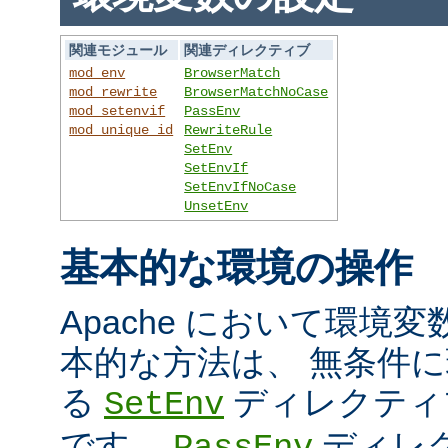
関連モジュール
関連ディレクティブ
mod_env
BrowserMatch
mod_rewrite
BrowserMatchNoCase
mod_setenvif
PassEnv
mod_unique_id
RewriteRule
SetEnv
SetEnvIf
SetEnvIfNoCase
UnsetEnv
基本的な環境の操作
Apache において環境
本的な方法は、 無条件
る
ディレクティ
SetEnv
です。
ディレ
PassEnv