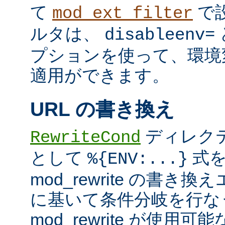
て
で
mod_ext_filter
ルタは、
disableenv=
プションを使って、環境
適用ができます。
URL の書き換え
ディレク
RewriteCond
として
式を
%{ENV:...}
mod_rewrite の書
に基いて条件分岐を行な
mod_rewrite が使用