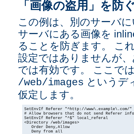
「画像の盗用」を防
この例は、別のサーバに
サーバにある画像を inli
ることを防ぎます。 こ
設定ではありませんが、
では有効です。 ここで
というデ
/web/images
仮定します。
SetEnvIf Referer "^http://www\.example\.com/" 
# Allow browsers that do not send Referer info
SetEnvIf Referer "^$" local_referal

<Directory /web/images>

   Order Deny,Allow

   Deny from all
