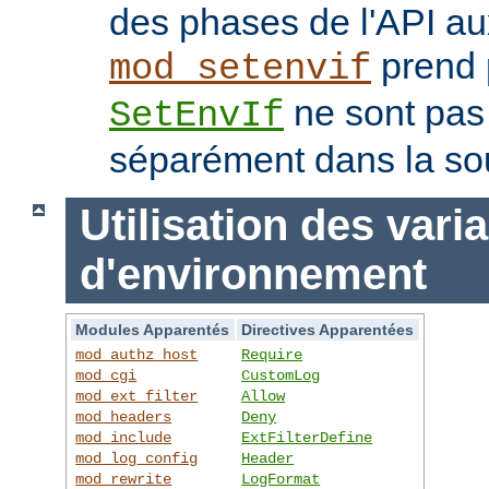
des phases de l'API au
prend p
mod_setenvif
ne sont pas
SetEnvIf
séparément dans la so
Utilisation des vari
d'environnement
Modules Apparentés
Directives Apparentées
mod_authz_host
Require
mod_cgi
CustomLog
mod_ext_filter
Allow
mod_headers
Deny
mod_include
ExtFilterDefine
mod_log_config
Header
mod_rewrite
LogFormat