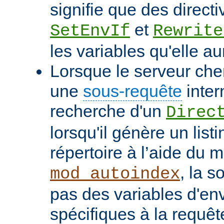
signifie que des directi
et
SetEnvIf
Rewrite
les variables qu'elle au
Lorsque le serveur che
une
sous-requête
inter
recherche d'un
Direc
lorsqu'il génère un list
répertoire à l’aide du 
, la s
mod_autoindex
pas des variables d'e
spécifiques à la requêt