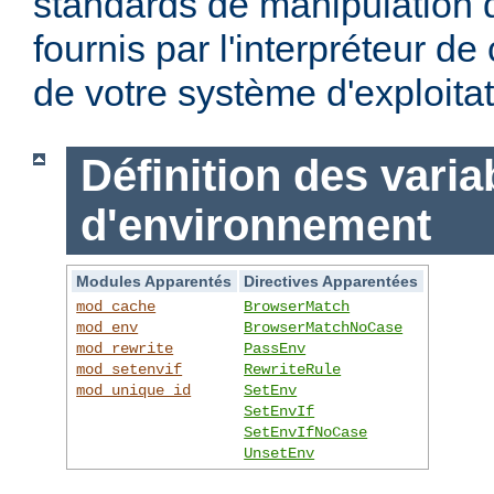
standards de manipulation 
fournis par l'interpréteur d
de votre système d'exploitat
Définition des varia
d'environnement
Modules Apparentés
Directives Apparentées
mod_cache
BrowserMatch
mod_env
BrowserMatchNoCase
mod_rewrite
PassEnv
mod_setenvif
RewriteRule
mod_unique_id
SetEnv
SetEnvIf
SetEnvIfNoCase
UnsetEnv