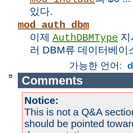
있다.
mod_auth_dbm
이제
지
AuthDBMType
러 DBM류 데이터베이
가능한 언어:
Comments
Notice:
This is not a Q&A sect
should be pointed towar