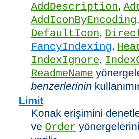
,
AddDescription
Ad
AddIconByEncoding
,
DefaultIcon
Direc
,
FancyIndexing
Hea
,
IndexIgnore
Index
yönergel
ReadmeName
benzerlerinin
kullanımına
Limit
Konak erişimini denet
ve
yönergelerini
Order