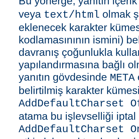
Bu yönerge, yanıtın içerik
veya
olmak şa
text/html
eklenecek karakter kümesi
kodlamasınının ismini) beli
davranış çoğunlukla kulla
yapılandırmasına bağlı olm
yanıtın gövdesinde
META
belirtilmiş karakter kümesi
AddDefaultCharset O
atama bu işlevselliği iptal
AddDefaultCharset O