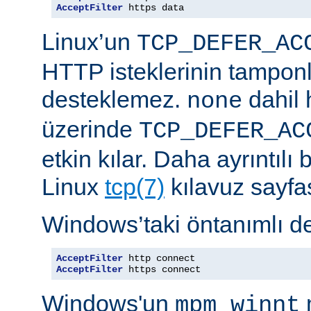
AcceptFilter
 https data
Linux’un
TCP_DEFER_AC
HTTP isteklerinin tampon
desteklemez.
dahil 
none
üzerinde
TCP_DEFER_AC
etkin kılar. Daha ayrıntılı 
Linux
tcp(7)
kılavuz sayfa
Windows’taki öntanımlı de
AcceptFilter
AcceptFilter
 https connect
Windows'un
mpm_winnt