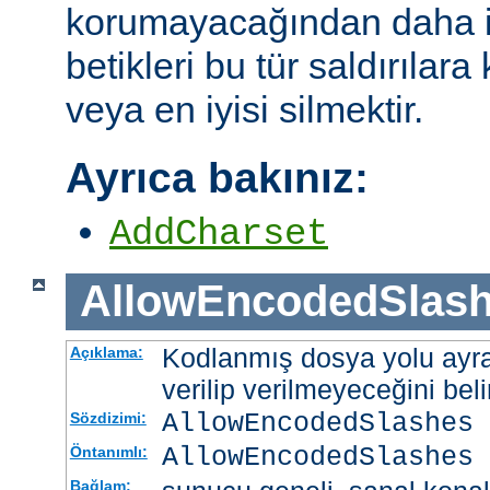
korumayacağından daha i
betikleri bu tür saldırılar
veya en iyisi silmektir.
Ayrıca bakınız:
AddCharset
AllowEncodedSlas
Kodlanmış dosya yolu ayrac
Açıklama:
verilip verilmeyeceğini belir
AllowEncodedSlashes 
Sözdizimi:
AllowEncodedSlashes 
Öntanımlı:
Bağlam: