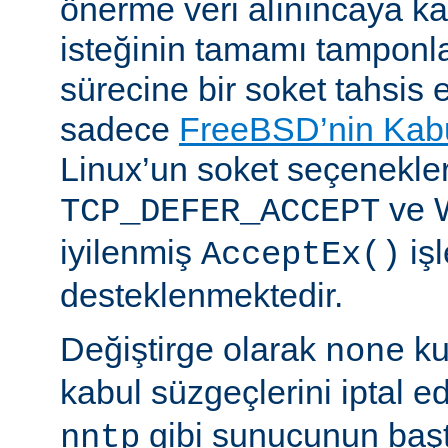
önerme veri alınıncaya 
isteğinin tamamı tampon
sürecine bir soket tahsis 
sadece
FreeBSD’nin Kabu
Linux’un soket seçenekle
ve 
TCP_DEFER_ACCEPT
iyilenmiş
işl
AcceptEx()
desteklenmektedir.
Değiştirge olarak
ku
none
kabul süzgeçlerini iptal e
gibi sunucunun başta
nntp