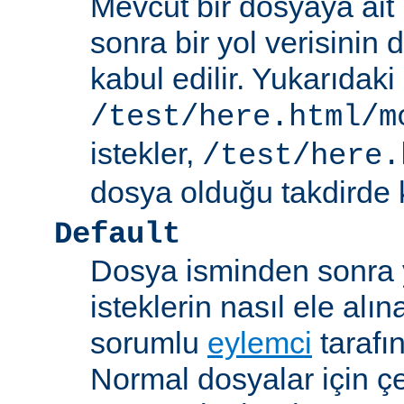
Mevcut bir dosyaya ait
sonra bir yol verisinin de
kabul edilir. Yukarıdaki
/test/here.html/m
istekler,
/test/here.
dosya olduğu takdirde k
Default
Dosya isminden sonra yo
isteklerin nasıl ele alı
sorumlu
eylemci
tarafı
Normal dosyalar için ç