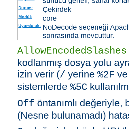
sunucu geneli, sanal kona
Çekirdek
Durum:
core
Modül:
NoDecode seçeneği Apache
Uyumluluk:
sonrasında mevcuttur.
AllowEncodedSlashes
kodlanmış dosya yolu ayr
izin verir (
yerine
ve
/
%2F
sistemlerde
kullanılm
%5C
öntanımlı değeriyle, 
Off
(Nesne bulunamadı) hatası