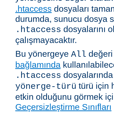
.htaccess
dosyaları tamam
durumda, sunucu dosya si
dosyalarını 
.htaccess
çalışmayacaktır.
Bu yönergeye
değeri 
All
bağlamında
kullanılabile
dosyalarında i
.htaccess
türü için
yönerge-türü
etkin olduğunu görmek iç
Geçersizleştirme Sınıfları