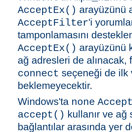
arayüzünü a
AcceptEx()
'i yorumla
AcceptFilter
tamponlamasını destekl
arayüzünü k
AcceptEx()
ağ adresleri de alınacak, 
seçeneği de ilk 
connect
beklemeyecektir.
Windows'ta
none
Accep
kullanır ve ağ 
accept()
bağlantılar arasında yer 