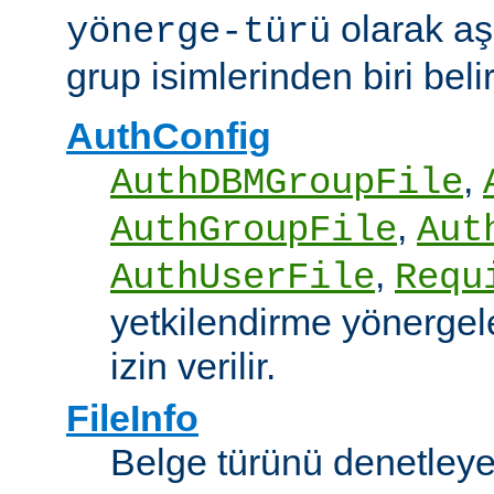
olarak aş
yönerge-türü
grup isimlerinden biri belirt
AuthConfig
,
AuthDBMGroupFile
,
AuthGroupFile
Aut
,
AuthUserFile
Requ
yetkilendirme yönergele
izin verilir.
FileInfo
Belge türünü denetley