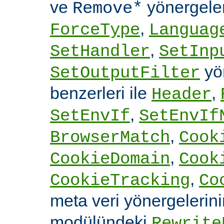
ve
yönergele
Remove*
,
ForceType
Languag
,
SetHandler
SetInp
yön
SetOutputFilter
benzerleri ile
,
Header
,
SetEnvIf
SetEnvIf
,
BrowserMatch
Cook
,
CookieDomain
Cook
,
CookieTracking
Co
meta veri yönergelerin
modülündeki
Rewrite