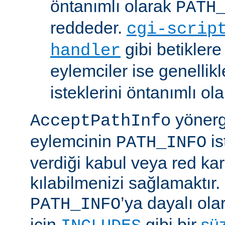
öntanımlı olarak
PATH
reddeder.
cgi-scrip
gibi betikler
handler
eylemciler ise genellik
isteklerini öntanımlı ol
yönerge
AcceptPathInfo
eylemcinin
is
PATH_INFO
verdiği kabul veya red kar
kılabilmenizi sağlamaktır.
’ya dayalı ola
PATH_INFO
için
gibi bir
sü