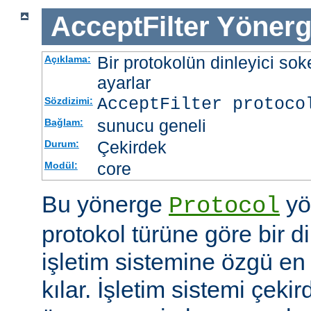
AcceptFilter
Yönerg
Bir protokolün dinleyici soke
Açıklama:
ayarlar
AcceptFilter
protoco
Sözdizimi:
sunucu geneli
Bağlam:
Çekirdek
Durum:
core
Modül:
Bu yönerge
yö
Protocol
protokol türüne göre bir d
işletim sistemine özgü en 
kılar. İşletim sistemi çekir