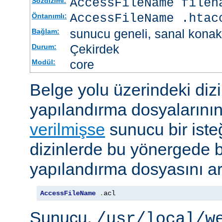
AccessFileName
filen
Sözdizimi:
AccessFileName .htac
Öntanımlı:
sunucu geneli, sanal konak
Bağlam:
Çekirdek
Durum:
core
Modül:
Belge yolu üzerindeki dizi
yapılandırma dosyalarını
verilmişse
sunucu bir iste
dizinlerde bu yönergede be
yapılandırma dosyasını ar
AccessFileName
.
acl
Sunucu,
/usr/local/w