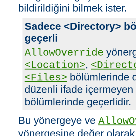
bildirildiğini bilmek ister.
Sadece <Directory> bö
geçerli
yönerg
AllowOverride
,
<Location>
<Direct
bölümlerinde d
<Files>
düzenli ifade içermeyen
bölümlerinde geçerlidir.
Bu yönergeye ve
AllowO
yönergesine değer olara