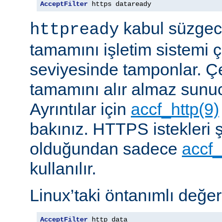
AcceptFilter
 https dataready
kabul süzgeci
httpready
tamamını işletim sistemi ç
seviyesinde tamponlar. Çe
tamamını alır almaz sunu
Ayrıntılar için
accf_http(9)
bakınız. HTTPS istekleri ş
olduğundan sadece
accf_
kullanılır.
Linux’taki öntanımlı değer
AcceptFilter