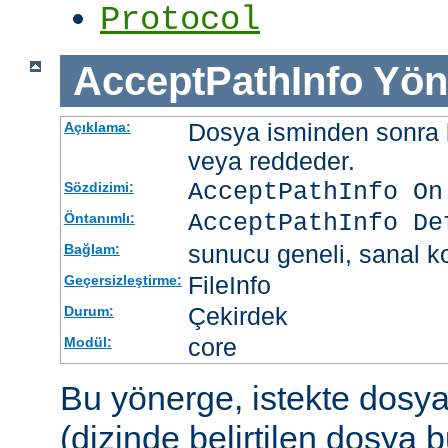
Protocol
AcceptPathInfo
Yön
Dosya isminden sonra be
Açıklama:
veya reddeder.
AcceptPathInfo On
Sözdizimi:
AcceptPathInfo De
Öntanımlı:
sunucu geneli, sanal ko
Bağlam:
FileInfo
Geçersizleştirme:
Çekirdek
Durum:
core
Modül:
Bu yönerge, istekte dosy
(dizinde belirtilen dosya 