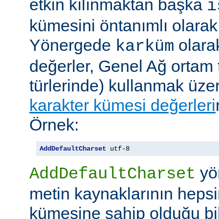
etkin kılınmaktan başka
i
kümesini öntanımlı olarak 
Yönergede
olarak
karküm
değerler, Genel Ağ ortam 
türlerinde) kullanmak üze
karakter kümesi değerleri
Örnek:
AddDefaultCharset
 utf-8
yö
AddDefaultCharset
metin kaynaklarının hepsi
kümesine sahip olduğu bil