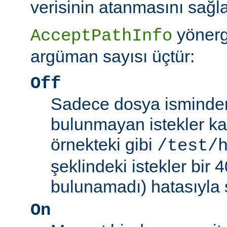
verisinin atanmasını sağla
yönerg
AcceptPathInfo
argüman sayısı üçtür:
Off
Sadece dosya isminden 
bulunmayan istekler kab
örnekteki gibi
/test/
şeklindeki istekler bir
bulunamadı) hatasıyla 
On