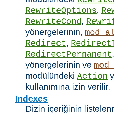
,
RewriteOptions
Re
,
RewriteCond
Rewri
yönergelerinin,
mod_a
,
Redirect
Redirect
RedirectPermanent
yönergelerinin ve
mod
modülündeki
y
Action
kullanımına izin verilir.
Indexes
Dizin içeriğinin listel