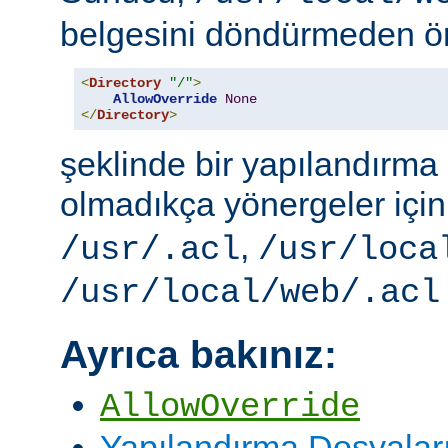
belgesini döndürmeden ö
<
Directory
"/"
>
AllowOverride
None
</
Directory
>
şeklinde bir yapılandırma i
olmadıkça yönergeler içi
,
/usr/.acl
/usr/loca
/usr/local/web/.acl
Ayrıca bakınız:
AllowOverride
Yapılandırma Dosyalar