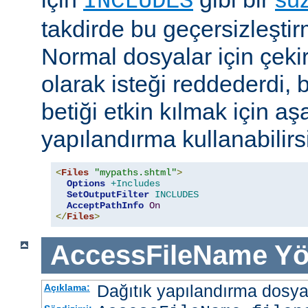
INCLUDES
takdirde bu geçersizleştir
Normal dosyalar için çek
olarak isteği reddederdi, 
betiği etkin kılmak için aş
yapılandırma kullanabilirs
<
Files
"mypaths.shtml"
>
Options
+Includes
SetOutputFilter
INCLUDES
AcceptPathInfo
On
</
Files
>
AccessFileName
Yö
Dağıtık yapılandırma dosyası
Açıklama: