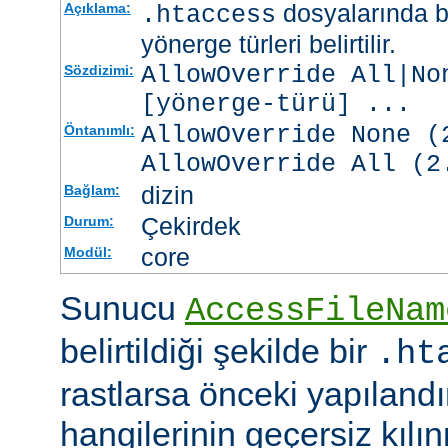
dosyalarında b
Açıklama:
.htaccess
yönerge türleri belirtilir.
AllowOverride All|No
Sözdizimi:
[
yönerge-türü
] ...
AllowOverride None (
Öntanımlı:
AllowOverride All (2
dizin
Bağlam:
Çekirdek
Durum:
core
Modül:
Sunucu
AccessFileNam
belirtildiği şekilde bir
.ht
rastlarsa önceki yapıland
hangilerinin geçersiz kıl