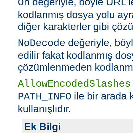
değeriyle, böyle URL’le
On
kodlanmış dosya yolu ayr
diğer karakterler gibi çöz
değeriyle, böy
NoDecode
edilir fakat kodlanmış dos
çözümlenmeden kodlanmış 
AllowEncodedSlashes
ile bir arada 
PATH_INFO
kullanışlıdır.
Ek Bilgi