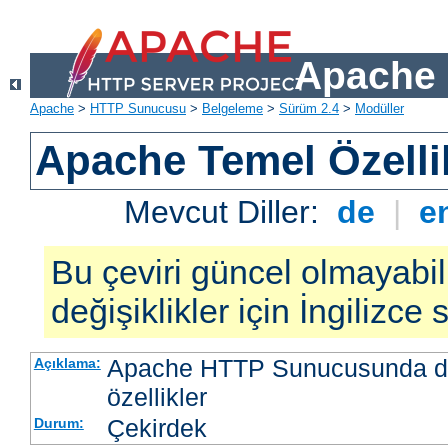
Apache 
Apache
>
HTTP Sunucusu
>
Belgeleme
>
Sürüm 2.4
>
Modüller
Apache Temel Özellik
Mevcut Diller:
de
|
e
Bu çeviri güncel olmayabil
değişiklikler için İngilizce
Apache HTTP Sunucusunda da
Açıklama:
özellikler
Çekirdek
Durum: