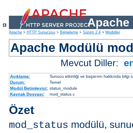
Apache 
Apache
>
HTTP Sunucusu
>
Belgeleme
>
Sürüm 2.4
>
Modüller
Apache Modülü mod
Mevcut Diller:
e
Açıklama:
Sunucu etkinliği ve başarımı hakkında bilgi s
Durum:
Temel
Modül Betimleyici:
status_module
Kaynak Dosyası:
mod_status.c
Özet
modülü, sunuc
mod_status