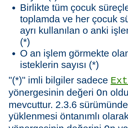
Birlikte tüm çocuk süreçl
toplamda ve her çocuk sü
ayrı kullanılan o anki iş
(*)
O an işlem görmekte olan
isteklerin sayısı (*)
"(*)" imli bilgiler sadece
Ext
yönergesinin değeri
oldu
On
mevcuttur. 2.3.6 sürümünd
yüklenmesi öntanımlı olara