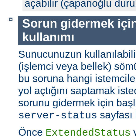
açabilir (çapanoğlu dur
Sorun gidermek için
kullanımı
Sunucunuzun kullanılabili
(işlemci veya bellek) söm
bu soruna hangi istemciler
yol açtığını saptamak ist
sorunu gidermek için başl
sayfası k
server-status
Önce
y
ExtendedStatus