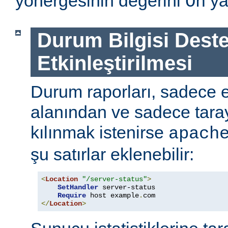
yönergesinin değerini
ya
On
Durum Bilgisi Deste
Etkinleştirilmesi
Durum raporları, sadece
alanından ve sadece tarayı
kılınmak istenirse
apach
şu satırlar eklenebilir:
<
Location
"/server-status"
>
SetHandler
 server-status

Require
 host example
.
</
Location
>