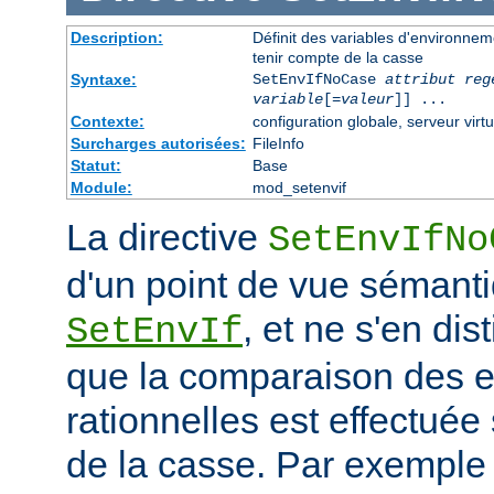
Description:
Définit des variables d'environnem
tenir compte de la casse
Syntaxe:
SetEnvIfNoCase
attribut reg
variable
[=
valeur
]] ...
Contexte:
configuration globale, serveur virtu
Surcharges autorisées:
FileInfo
Statut:
Base
Module:
mod_setenvif
La directive
SetEnvIfNo
d'un point de vue sémanti
, et ne s'en dis
SetEnvIf
que la comparaison des 
rationnelles est effectuée
de la casse. Par exemple 