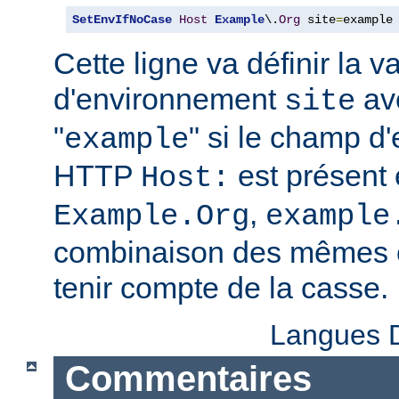
SetEnvIfNoCase
Host
Example
\.
Org
 site
=
example
Cette ligne va définir la v
d'environnement
ave
site
"
" si le champ d
example
HTTP
est présent 
Host:
,
Example.Org
example
combinaison des mêmes c
tenir compte de la casse.
Langues D
Commentaires