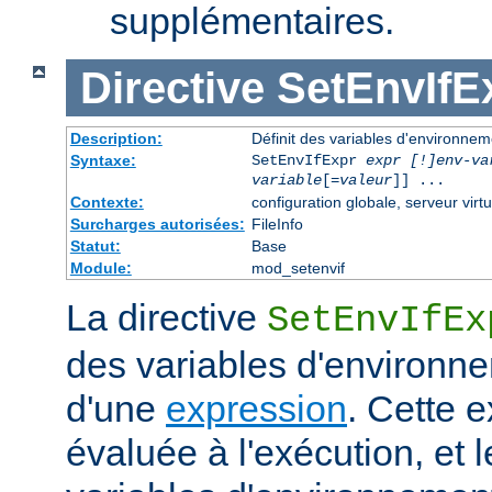
supplémentaires.
Directive
SetEnvIfE
Description:
Définit des variables d'environne
Syntaxe:
SetEnvIfExpr
expr [!]env-va
variable
[=
valeur
]] ...
Contexte:
configuration globale, serveur virtu
Surcharges autorisées:
FileInfo
Statut:
Base
Module:
mod_setenvif
La directive
SetEnvIfEx
des variables d'environne
d'une
expression
. Cette 
évaluée à l'exécution, et l