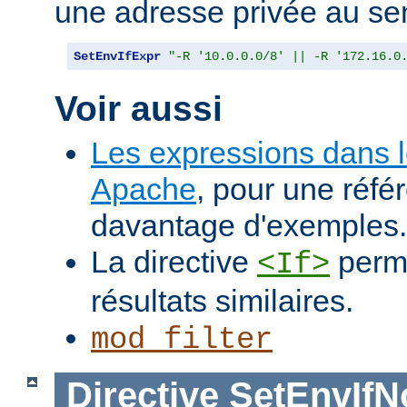
une adresse privée au se
SetEnvIfExpr
"-R '10.0.0.0/8' || -R '172.16.0
Voir aussi
Les expressions dans 
Apache
, pour une réfé
davantage d'exemples.
La directive
perme
<If>
résultats similaires.
mod_filter
Directive
SetEnvIf