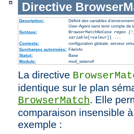
Directive
BrowserM
Description:
Définit des variables d'environne
User-Agent sans tenir compte de l
Syntaxe:
BrowserMatchNoCase
regex [!
variable
[=
valeur
]] ...
Contexte:
configuration globale, serveur virtu
Surcharges autorisées:
FileInfo
Statut:
Base
Module:
mod_setenvif
La directive
BrowserMat
identique sur le plan séma
. Elle pe
BrowserMatch
comparaison insensible à
exemple :