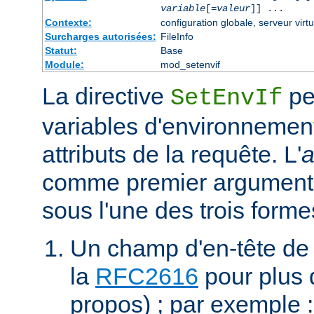
variable
[=
valeur
]] ...
Contexte:
configuration globale, serveur virtu
Surcharges autorisées:
FileInfo
Statut:
Base
Module:
mod_setenvif
La directive
pe
SetEnvIf
variables d'environnement
attributs de la requête. L'
a
comme premier argument 
sous l'une des trois forme
Un champ d'en-tête de
la
RFC2616
pour plus d
propos) ; par exemple 