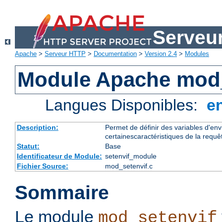
Serveu
Apache
>
Serveur HTTP
>
Documentation
>
Version 2.4
>
Modules
Module Apache mod_
Langues Disponibles:
e
Description:
Permet de définir des variables d'en
certainescaractéristiques de la requê
Statut:
Base
Identificateur de Module:
setenvif_module
Fichier Source:
mod_setenvif.c
Sommaire
Le module
mod_setenvif