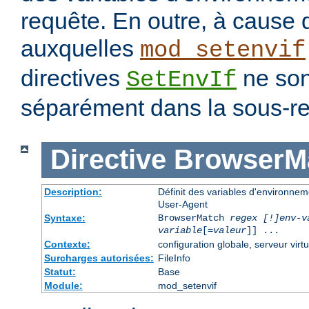
requête. En outre, à cause 
auxquelles
mod_setenvif
directives
ne son
SetEnvIf
séparément dans la sous-re
Directive
BrowserM
Description:
Définit des variables d'environne
User-Agent
Syntaxe:
BrowserMatch
regex [!]env-v
variable
[=
valeur
]] ...
Contexte:
configuration globale, serveur virtu
Surcharges autorisées:
FileInfo
Statut:
Base
Module:
mod_setenvif