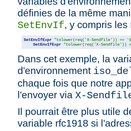
variables d'environneme
définies de la même maniè
, y compris les
SetEnvIf
SetEnvIfExpr
"tolower(req('X-Sendfile')) == '
SetEnvIfExpr
"tolower(req('X-Sendfile')) 
Dans cet exemple, la vari
d'environnement
iso_de
chaque fois que notre app
l'envoyer via
X-Sendfil
Il pourrait être plus utile 
variable rfc1918 si l'adres