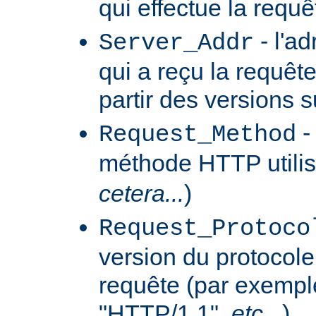
qui effectue la requê
- l'a
Server_Addr
qui a reçu la requêt
partir des versions 
-
Request_Method
méthode HTTP utilis
cetera...
)
Request_Protoco
version du protocole 
requête (par exempl
"HTTP/1.1",
etc...
)