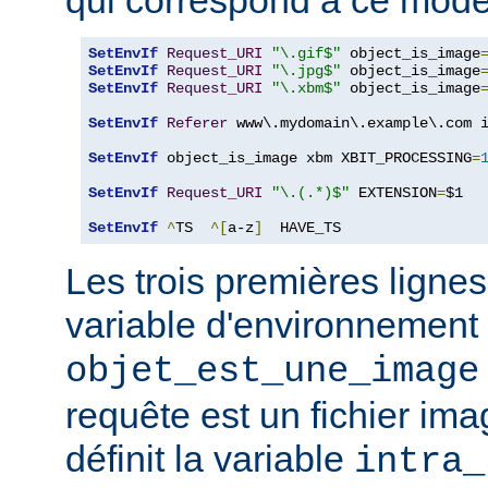
SetEnvIf
Request_URI
"\.gif$"
 object_is_image
SetEnvIf
Request_URI
"\.jpg$"
 object_is_image
SetEnvIf
Request_URI
"\.xbm$"
 object_is_image
SetEnvIf
Referer
 www\.mydomain\.example\.com i
SetEnvIf
 object_is_image xbm XBIT_PROCESSING
=
SetEnvIf
Request_URI
"\.(.*)$"
 EXTENSION
=
$1

SetEnvIf
^
TS  
^[
a-z
]
  HAVE_TS
Les trois premières lignes
variable d'environnement
objet_est_une_image
requête est un fichier ima
définit la variable
intra_