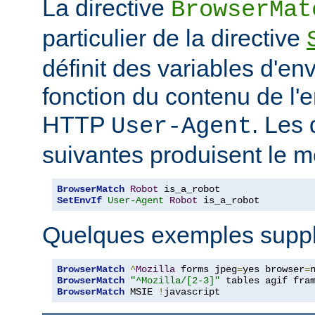
La directive
BrowserMat
particulier de la directive
définit des variables d'e
fonction du contenu de l'
HTTP
. Les 
User-Agent
suivantes produisent le m
BrowserMatch
Robot
SetEnvIf
User-Agent
Robot
 is_a_robot
Quelques exemples suppl
BrowserMatch
^
Mozilla
 forms jpeg
=
yes browser
=
BrowserMatch
"^Mozilla/[2-3]"
BrowserMatch
 MSIE 
!
javascript