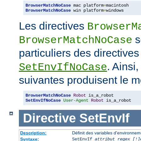
BrowserMatchNoCase
 mac platform
=
BrowserMatchNoCase
 win platform
=
windows
Les directives
BrowserM
s
BrowserMatchNoCase
particuliers des directive
. Ainsi
SetEnvIfNoCase
suivantes produisent le m
BrowserMatchNoCase
Robot
SetEnvIfNoCase
User-Agent
Robot
 is_a_robot
Directive
SetEnvIf
Description:
Définit des variables d'environneme
Syntaxe:
SetEnvIf
attribut regex [!]