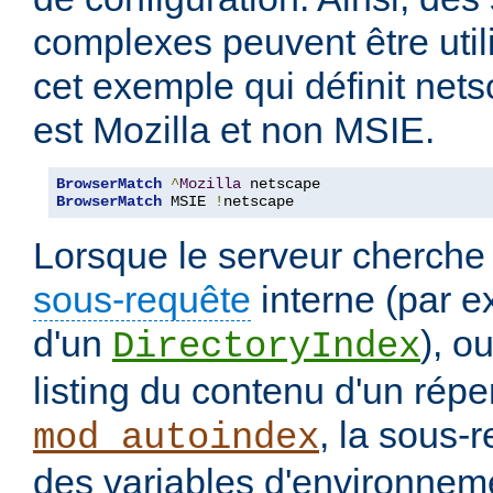
complexes peuvent être uti
cet exemple qui définit nets
est Mozilla et non MSIE.
BrowserMatch
^
Mozilla
BrowserMatch
 MSIE 
!
netscape
Lorsque le serveur cherche
sous-requête
interne (par e
d'un
), o
DirectoryIndex
listing du contenu d'un répe
, la sous-
mod_autoindex
des variables d'environneme