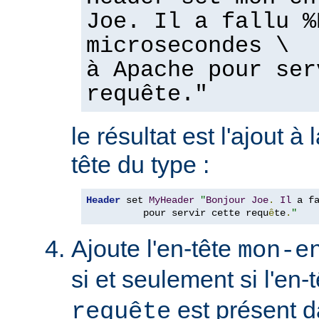
Joe. Il a fallu %
microsecondes \
à Apache pour ser
requête."
le résultat est l'ajout à
tête du type :
Header
 set 
MyHeader
"
Bonjour
Joe
.
Il
 a f
          pour servir cette requ
ê
te
.
"
Ajoute l'en-tête
mon-e
si et seulement si l'en-
est présent d
requête