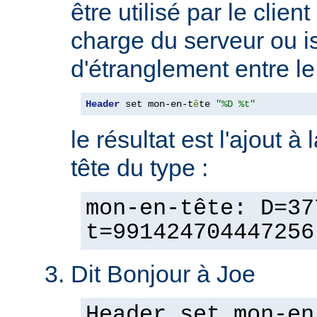
être utilisé par le clien
charge du serveur ou is
d'étranglement entre le 
Header
 set mon-en-t
ê
te 
"%D %t"
le résultat est l'ajout à
tête du type :
mon-en-tête: D=37
t=991424704447256
Dit Bonjour à Joe
Header set mon-en