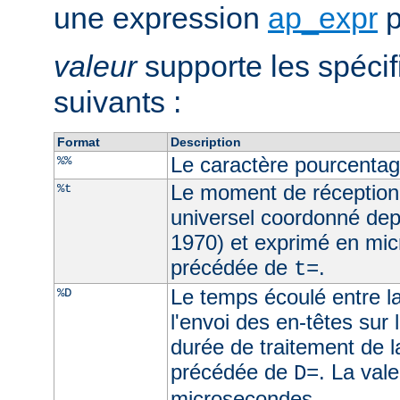
une expression
ap_expr
p
valeur
supporte les spécif
suivants :
Format
Description
Le caractère pourcenta
%%
Le moment de réception
%t
universel coordonné dep
1970) et exprimé en mic
précédée de
.
t=
Le temps écoulé entre la
%D
l'envoi des en-têtes sur l
durée de traitement de l
précédée de
. La val
D=
microsecondes.