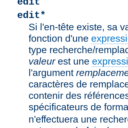
edit
edit*
Si l'en-tête existe, sa 
fonction d'une
expressi
type recherche/rempla
valeur
est une
expressi
l'argument
remplaceme
caractères de remplac
contenir des références
spécificateurs de form
n'effectuera une rech