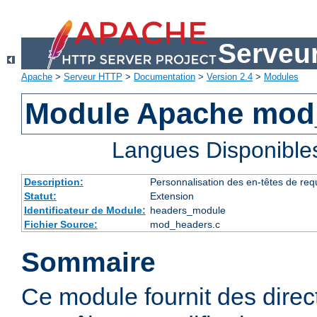
Serveu
Apache
>
Serveur HTTP
>
Documentation
>
Version 2.4
>
Modules
Module Apache mod
Langues Disponible
Description:
Personnalisation des en-têtes de re
Statut:
Extension
Identificateur de Module:
headers_module
Fichier Source:
mod_headers.c
Sommaire
Ce module fournit des direc