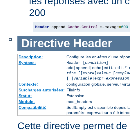
les réponses avec un 
200
Header
 append 
Cache
-
Control
 s-maxage
=
600
Directive
Header
Description:
Configure les en-têtes d'une rép
Syntaxe:
Header [
condition
]
add|append|echo|edit|edit*
tête
[[expr=]
valeur
[
rempla
[!]
variable
|expr=
expression
Contexte:
configuration globale, serveur virtu
Surcharges autorisées:
FileInfo
Statut:
Extension
Module:
mod_headers
Compatibilité:
SetIfEmpty est disponible depuis l
paramètre expr=valeur a été introd
Cette directive permet de