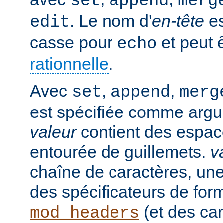
set
append
merg
. Le nom d'
en-tête
es
edit
casse pour
et peut 
echo
rationnelle
.
Avec
,
,
set
append
merg
est spécifiée comme argu
valeur
contient des espaces
entourée de guillemets.
v
chaîne de caractères, un
des spécificateurs de for
(et des car
mod_headers