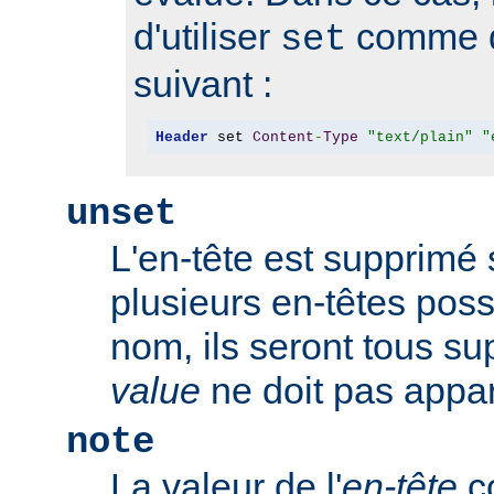
d'utiliser
comme d
set
suivant :
Header
 set 
Content
-
Type
"text/plain"
"
unset
L'en-tête est supprimé s'
plusieurs en-têtes po
nom, ils seront tous s
value
ne doit pas appar
note
La valeur de l'
en-tête
co