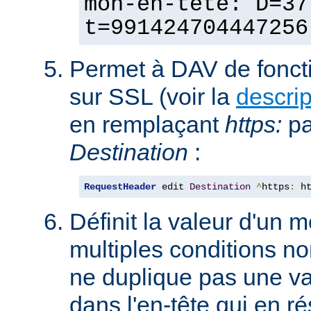
mon-en-tête: D=37
t=991424704447256
Permet à DAV de fonct
sur SSL (voir la
descri
en remplaçant
https:
p
Destination
:
RequestHeader
 edit 
Destination
^
https
:
 h
Définit la valeur d'un
multiples conditions n
ne duplique pas une va
dans l'en-tête qui en ré