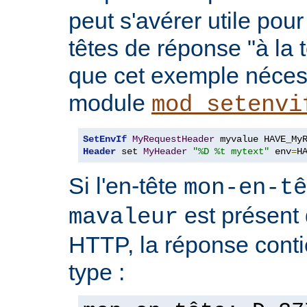
peut s'avérer utile pou
têtes de réponse "à la t
que cet exemple nécess
module
mod_setenvi
SetEnvIf
MyRequestHeader
Header
 set 
MyHeader
"%D %t mytext"
 env
=
H
Si l'en-tête
mon-en-tê
est présent 
mavaleur
HTTP, la réponse conti
type :